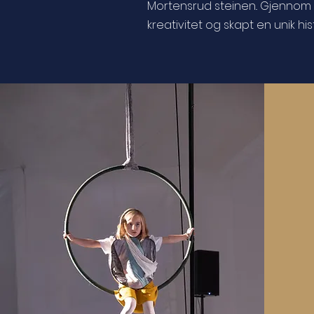
Mortensrud steinen.
. Gjennom 
kreativitet og skapt en unik hist