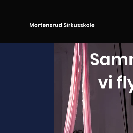
Mortensrud Sirkusskole
Sam
vi fl