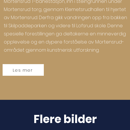
Mortensrud T-banestasjon, inn i steingrunnen under
Mortensrud torg, gjennom Klemetsrudhallen til hjertet
av Mortensrud. Derfra gikk vandringen opp fra bakken
til Skilpaddeparken og videre til Lofsrud skole. Denne
spesielle forestillingen ga deltakerne en minneverdig
opplevelse og en dypere forståelse av Mortensrud-
området gjennom kunstnerisk utforskning.
Les mer
Flere bilder