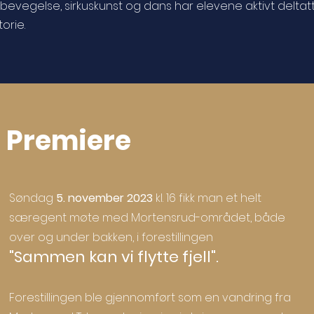
bevegelse, sirkuskunst og dans har elevene aktivt deltatt
orie.
Premiere
Søndag
5. november 2023
kl. 16 fikk man et helt
særegent møte med Mortensrud-området, både
over og under bakken, i forestillingen
"Sammen kan vi flytte fjell".
Forestillingen ble gjennomført som
en vandring fra