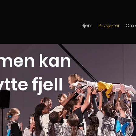
Hjem
Prosjekter
Om 
men kan
ytte fjell