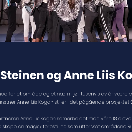
Steinen og Anne Liis K
oe for et område og et nærmiljø i tusenvis av år være et 
nstner Anne-Liis Kogan stiller i det pågående prosjektet
tneren Anne Liis Kogan samarbeidet med våre 18 elever o
til å skape en magisk forestilling som utforsket områden