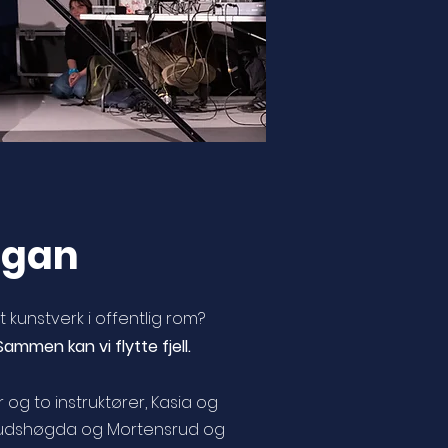
ogan
kunstverk i offentlig rom?
Sammen kan vi flytte fjell.
g to instruktører, Kasia og
e Rudshøgda og Mortensrud og